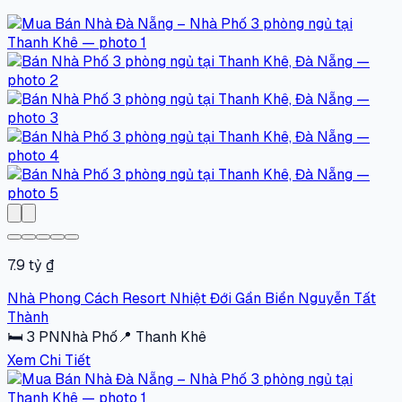
7.9 tỷ ₫
Nhà Phong Cách Resort Nhiệt Đới Gần Biển Nguyễn Tất
Thành
🛏
3
PN
Nhà Phố
📍
Thanh Khê
Xem Chi Tiết