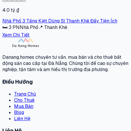
4.0 tỷ ₫
Nhà Phố 3 Tầng Kiệt Dũng Sĩ Thanh Khê Đầy Tiện Ích
🛏
3
PN
Nhà Phố
📍
Thanh Khê
Xem Chi Tiết
Danang.homes chuyên tư vấn, mua bán và cho thuê bất
động sản cao cấp tại Đà Nẵng. Chúng tôi đề cao sự chuyên
nghiệp, tận tâm và am hiểu thị trường địa phương.
Điều Hướng
Trang Chủ
Cho Thuê
Mua Bán
Blog
Liên Hệ
Liên Hệ