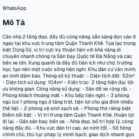
WhatsApp
Mô Tả
Căn nhà 2 tầng đẹp, đầy đủ công năng, sẵn sàng dọn vào ở
ngay tại khu vực trung tâm Quận Thanh Khê. Tọa lạc trong
kiệt Dũng Sỹ, vị trí cực kỳ thuận tiện với khả năng di
chuyển nhanh chóng ra Sân bay Quốc tế Đà Nẵng và các
bến xe lớn. Xung quanh là đầy đủ tiện ích như chợ, trường
học, tạo nên một cuộc sống tiện nghi. Khu dân cư văn minh,
an ninh đảm bảo. Thông số kỹ thuật: - Diện tích đất: 52m²
- Diện tích sử dụng: 104m² - Kiến trúc: 2 tầng hiện đại, tối
ưu không gian. Công năng sử dụng: - Sân để xe rộng rãi. -
Phòng khách thoáng mát. - Khu bếp tiện nghi. - 3 phòng
ngủ (có 1 phòng ngủ ở tầng trệt, tiện lợi cho gia đình nhiều
thế hệ). - 2 phòng vệ sinh sạch sẽ. - Phòng thờ riêng biệt.
Điểm nổi bật: - Vị trí trung tâm Quận Thanh Khê, thuận lợi
đi lại. - Gần sân bay, bến xe. - Nhà đẹp, bố trí hợp lý, công
năng đầy đủ. - Khu vực dân trí cao, an ninh tốt. - Sổ hồng
chính chủ, thủ tục pháp lý minh bạch, giao dịch nhanh gọn.