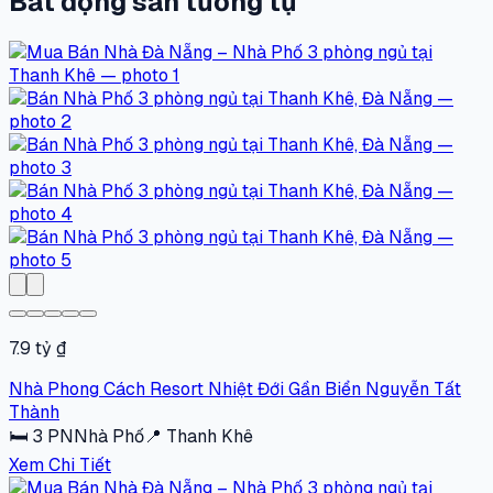
Bất động sản tương tự
7.9 tỷ ₫
Nhà Phong Cách Resort Nhiệt Đới Gần Biển Nguyễn Tất
Thành
🛏
3
PN
Nhà Phố
📍
Thanh Khê
Xem Chi Tiết