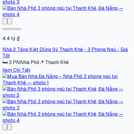
4.4 tỷ ₫
Nhà 2 Tầng Kiệt Dũng Sỹ Thanh Khê - 3 Phòng Ngủ - Giá
Tốt
🛏
3
PN
Nhà Phố
📍
Thanh Khê
Xem Chi Tiết