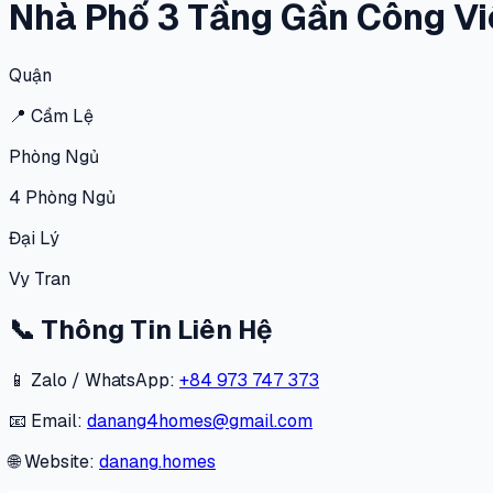
Nhà Phố 3 Tầng Gần Công Viê
Quận
📍
Cẩm Lệ
Phòng Ngủ
4
Phòng Ngủ
Đại Lý
Vy Tran
📞
Thông Tin Liên Hệ
📱 Zalo / WhatsApp:
+84 973 747 373
📧 Email:
danang4homes@gmail.com
🌐 Website:
danang.homes