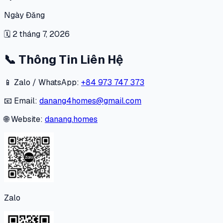
Ngày Đăng
🗓
2 tháng 7, 2026
📞
Thông Tin Liên Hệ
📱 Zalo / WhatsApp:
+84 973 747 373
📧 Email:
danang4homes@gmail.com
🌐 Website:
danang.homes
Zalo