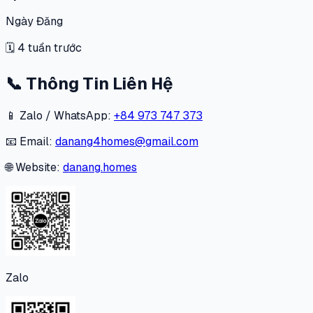
Ngày Đăng
🗓
4 tuần trước
📞
Thông Tin Liên Hệ
📱 Zalo / WhatsApp:
+84 973 747 373
📧 Email:
danang4homes@gmail.com
🌐 Website:
danang.homes
Zalo