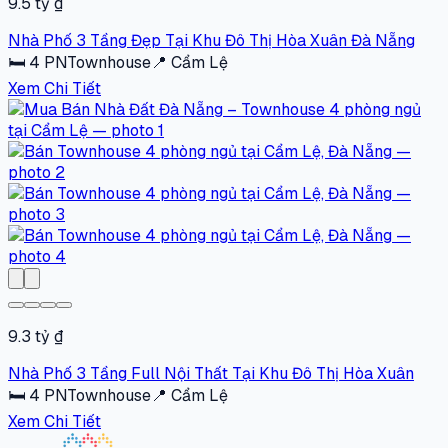
9.5 tỷ ₫
Nhà Phố 3 Tầng Đẹp Tại Khu Đô Thị Hòa Xuân Đà Nẵng
🛏
4
PN
Townhouse
📍
Cẩm Lệ
Xem Chi Tiết
9.3 tỷ ₫
Nhà Phố 3 Tầng Full Nội Thất Tại Khu Đô Thị Hòa Xuân
🛏
4
PN
Townhouse
📍
Cẩm Lệ
Xem Chi Tiết