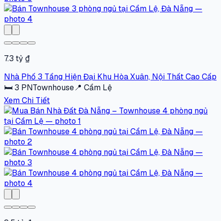
7.3 tỷ ₫
Nhà Phố 3 Tầng Hiện Đại Khu Hòa Xuân, Nội Thất Cao Cấp
🛏
3
PN
Townhouse
📍
Cẩm Lệ
Xem Chi Tiết