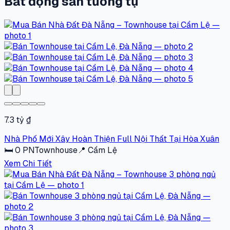
Bất động sản tương tự
7.3 tỷ ₫
Nhà Phố Mới Xây Hoàn Thiện Full Nội Thất Tại Hòa Xuân
🛏
0
PN
Townhouse
📍
Cẩm Lệ
Xem Chi Tiết