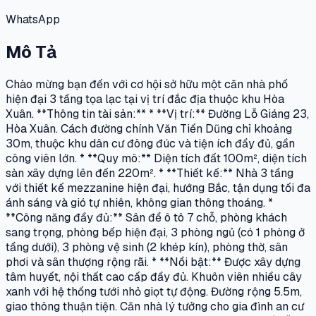
WhatsApp
Mô Tả
Chào mừng bạn đến với cơ hội sở hữu một căn nhà phố
hiện đại 3 tầng tọa lạc tại vị trí đắc địa thuộc khu Hòa
Xuân. **Thông tin tài sản:** * **Vị trí:** Đường Lỗ Giáng 23,
Hòa Xuân. Cách đường chính Văn Tiến Dũng chỉ khoảng
30m, thuộc khu dân cư đông đúc và tiện ích đầy đủ, gần
công viên lớn. * **Quy mô:** Diện tích đất 100m², diện tích
sàn xây dựng lên đến 220m². * **Thiết kế:** Nhà 3 tầng
với thiết kế mezzanine hiện đại, hướng Bắc, tận dụng tối đa
ánh sáng và gió tự nhiên, không gian thông thoáng. *
**Công năng đầy đủ:** Sân để ô tô 7 chỗ, phòng khách
sang trọng, phòng bếp hiện đại, 3 phòng ngủ (có 1 phòng ở
tầng dưới), 3 phòng vệ sinh (2 khép kín), phòng thờ, sân
phơi và sân thượng rộng rãi. * **Nổi bật:** Được xây dựng
tâm huyết, nội thất cao cấp đầy đủ. Khuôn viên nhiều cây
xanh với hệ thống tưới nhỏ giọt tự động. Đường rộng 5.5m,
giao thông thuận tiện. Căn nhà lý tưởng cho gia đình an cư