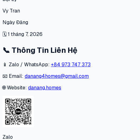
Vy Tran
Ngày Đăng
🗓
1 tháng 7, 2026
📞
Thông Tin Liên Hệ
📱 Zalo / WhatsApp:
+84 973 747 373
📧 Email:
danang4homes@gmail.com
🌐 Website:
danang.homes
Zalo