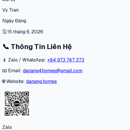
Vy Tran
Ngày Đăng
🗓
15 tháng 6, 2026
📞
Thông Tin Liên Hệ
📱 Zalo / WhatsApp:
+84 973 747 373
📧 Email:
danang4homes@gmail.com
🌐 Website:
danang.homes
Zalo