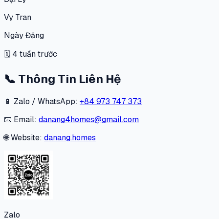
Vy Tran
Ngày Đăng
🗓
4 tuần trước
📞
Thông Tin Liên Hệ
📱 Zalo / WhatsApp:
+84 973 747 373
📧 Email:
danang4homes@gmail.com
🌐 Website:
danang.homes
Zalo