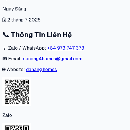
Ngày Đăng
🗓
2 tháng 7, 2026
📞
Thông Tin Liên Hệ
📱 Zalo / WhatsApp:
+84 973 747 373
📧 Email:
danang4homes@gmail.com
🌐 Website:
danang.homes
Zalo