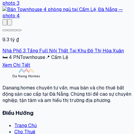
9.3 tỷ ₫
Nhà Phố 3 Tầng Full Nội Thất Tại Khu Đô Thị Hòa Xuân
🛏
4
PN
Townhouse
📍
Cẩm Lệ
Xem Chi Tiết
Danang.homes chuyên tư vấn, mua bán và cho thuê bất
động sản cao cấp tại Đà Nẵng. Chúng tôi đề cao sự chuyên
nghiệp, tận tâm và am hiểu thị trường địa phương.
Điều Hướng
Trang Chủ
Cho Thuê