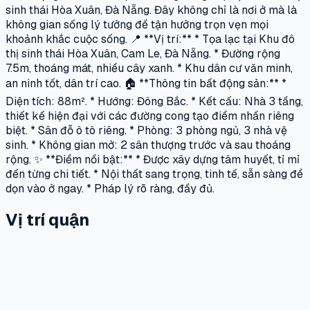
sinh thái Hòa Xuân, Đà Nẵng. Đây không chỉ là nơi ở mà là
không gian sống lý tưởng để tận hưởng trọn vẹn mọi
khoảnh khắc cuộc sống. 📍 **Vị trí:** * Tọa lạc tại Khu đô
thị sinh thái Hòa Xuân, Cam Le, Đà Nẵng. * Đường rộng
7.5m, thoáng mát, nhiều cây xanh. * Khu dân cư văn minh,
an ninh tốt, dân trí cao. 🏠 **Thông tin bất động sản:** *
Diện tích: 88m². * Hướng: Đông Bắc. * Kết cấu: Nhà 3 tầng,
thiết kế hiện đại với các đường cong tạo điểm nhấn riêng
biệt. * Sân đỗ ô tô riêng. * Phòng: 3 phòng ngủ, 3 nhà vệ
sinh. * Không gian mở: 2 sân thượng trước và sau thoáng
rộng. ✨ **Điểm nổi bật:** * Được xây dựng tâm huyết, tỉ mỉ
đến từng chi tiết. * Nội thất sang trọng, tinh tế, sẵn sàng để
dọn vào ở ngay. * Pháp lý rõ ràng, đầy đủ.
Vị trí quận