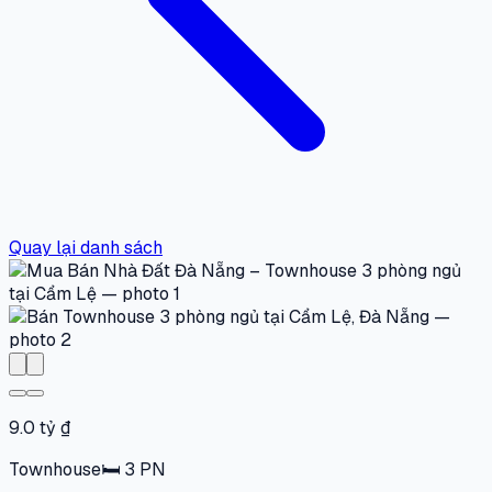
Quay lại danh sách
9.0 tỷ ₫
Townhouse
🛏
3
PN