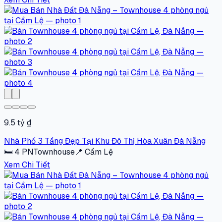
9.5 tỷ ₫
Nhà Phố 3 Tầng Đẹp Tại Khu Đô Thị Hòa Xuân Đà Nẵng
🛏
4
PN
Townhouse
📍
Cẩm Lệ
Xem Chi Tiết