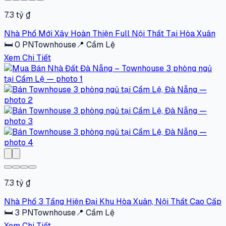
7.3 tỷ ₫
Nhà Phố Mới Xây Hoàn Thiện Full Nội Thất Tại Hòa Xuân
🛏
0
PN
Townhouse
📍
Cẩm Lệ
Xem Chi Tiết
7.3 tỷ ₫
Nhà Phố 3 Tầng Hiện Đại Khu Hòa Xuân, Nội Thất Cao Cấp
🛏
3
PN
Townhouse
📍
Cẩm Lệ
Xem Chi Tiết