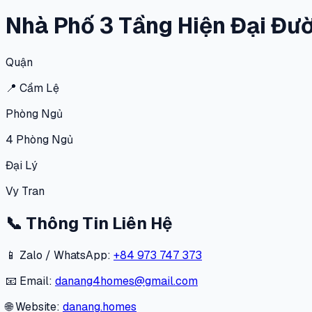
Nhà Phố 3 Tầng Hiện Đại Đư
Quận
📍
Cẩm Lệ
Phòng Ngủ
4
Phòng Ngủ
Đại Lý
Vy Tran
📞
Thông Tin Liên Hệ
📱 Zalo / WhatsApp:
+84 973 747 373
📧 Email:
danang4homes@gmail.com
🌐 Website:
danang.homes