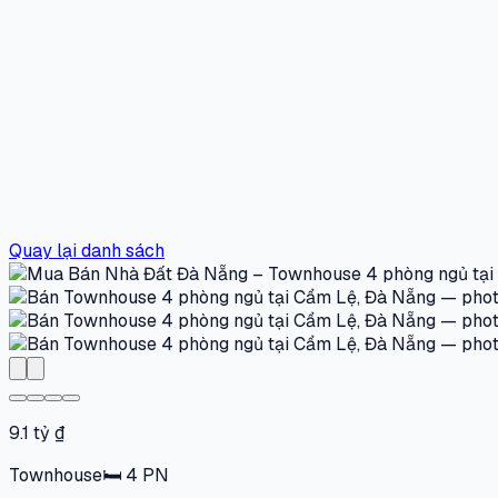
Quay lại danh sách
9.1 tỷ ₫
Townhouse
🛏
4
PN