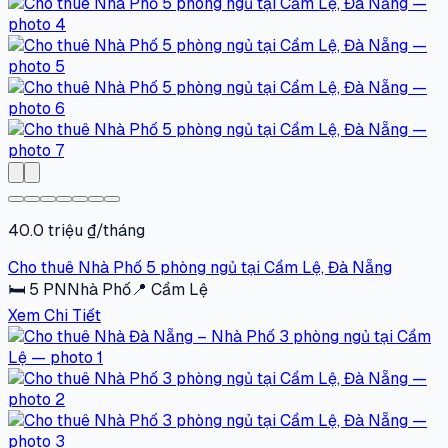
40.0 triệu ₫/tháng
Cho thuê Nhà Phố 5 phòng ngủ tại Cẩm Lệ, Đà Nẵng
🛏
5
PN
Nhà Phố
📍
Cẩm Lệ
Xem Chi Tiết