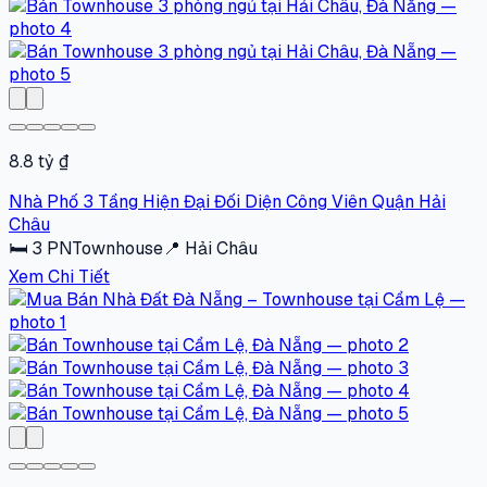
8.8 tỷ ₫
Nhà Phố 3 Tầng Hiện Đại Đối Diện Công Viên Quận Hải
Châu
🛏
3
PN
Townhouse
📍
Hải Châu
Xem Chi Tiết