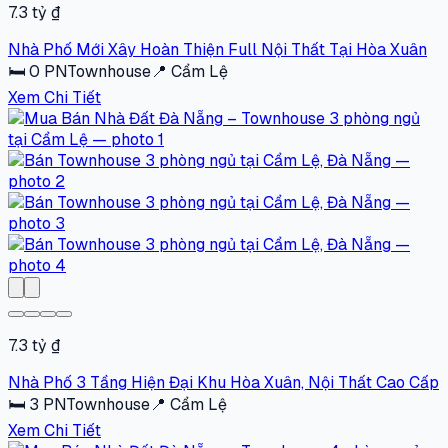
7.3 tỷ ₫
Nhà Phố Mới Xây Hoàn Thiện Full Nội Thất Tại Hòa Xuân
🛏
0
PN
Townhouse
📍
Cẩm Lệ
Xem Chi Tiết
7.3 tỷ ₫
Nhà Phố 3 Tầng Hiện Đại Khu Hòa Xuân, Nội Thất Cao Cấp
🛏
3
PN
Townhouse
📍
Cẩm Lệ
Xem Chi Tiết