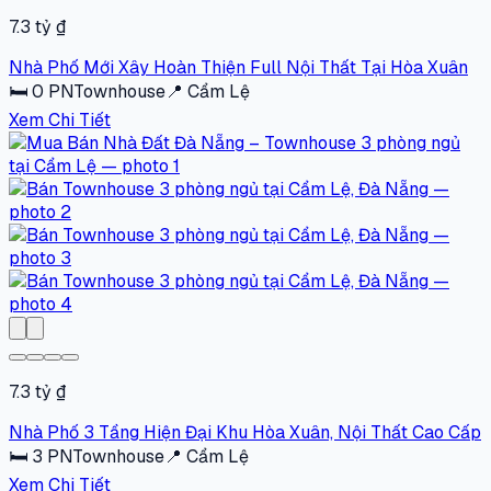
7.3 tỷ ₫
Nhà Phố Mới Xây Hoàn Thiện Full Nội Thất Tại Hòa Xuân
🛏
0
PN
Townhouse
📍
Cẩm Lệ
Xem Chi Tiết
7.3 tỷ ₫
Nhà Phố 3 Tầng Hiện Đại Khu Hòa Xuân, Nội Thất Cao Cấp
🛏
3
PN
Townhouse
📍
Cẩm Lệ
Xem Chi Tiết