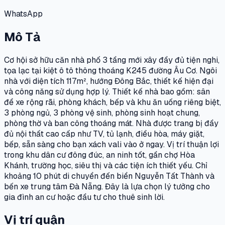
WhatsApp
Mô Tả
Cơ hội sở hữu căn nhà phố 3 tầng mới xây đầy đủ tiện nghi,
tọa lạc tại kiệt ô tô thông thoáng K245 đường Âu Cơ. Ngôi
nhà với diện tích 117m², hướng Đông Bắc, thiết kế hiện đại
và công năng sử dụng hợp lý. Thiết kế nhà bao gồm: sân
để xe rộng rãi, phòng khách, bếp và khu ăn uống riêng biệt,
3 phòng ngủ, 3 phòng vệ sinh, phòng sinh hoạt chung,
phòng thờ và ban công thoáng mát. Nhà được trang bị đầy
đủ nội thất cao cấp như TV, tủ lạnh, điều hòa, máy giặt,
bếp, sẵn sàng cho bạn xách vali vào ở ngay. Vị trí thuận lợi
trong khu dân cư đông đúc, an ninh tốt, gần chợ Hòa
Khánh, trường học, siêu thị và các tiện ích thiết yếu. Chỉ
khoảng 10 phút di chuyển đến biển Nguyễn Tất Thành và
bến xe trung tâm Đà Nẵng. Đây là lựa chọn lý tưởng cho
gia đình an cư hoặc đầu tư cho thuê sinh lời.
Vị trí quận