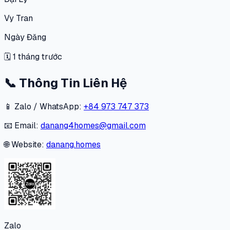
Vy Tran
Ngày Đăng
🗓
1 tháng trước
📞
Thông Tin Liên Hệ
📱 Zalo / WhatsApp:
+84 973 747 373
📧 Email:
danang4homes@gmail.com
🌐 Website:
danang.homes
Zalo