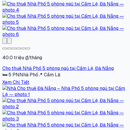
40.0 triệu ₫/tháng
Cho thuê Nhà Phố 5 phòng ngủ tại Cẩm Lệ, Đà Nẵng
🛏
5
PN
Nhà Phố
📍
Cẩm Lệ
Xem Chi Tiết