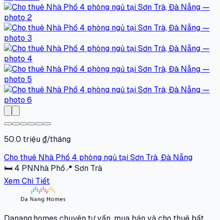
50.0 triệu ₫/tháng
Cho thuê Nhà Phố 4 phòng ngủ tại Sơn Trà, Đà Nẵng
🛏
4
PN
Nhà Phố
📍
Sơn Trà
Xem Chi Tiết
Danang.homes chuyên tư vấn, mua bán và cho thuê bất