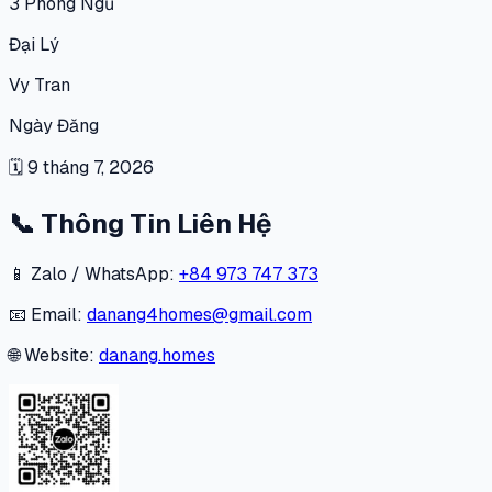
3
Phòng Ngủ
Đại Lý
Vy Tran
Ngày Đăng
🗓
9 tháng 7, 2026
📞
Thông Tin Liên Hệ
📱 Zalo / WhatsApp:
+84 973 747 373
📧 Email:
danang4homes@gmail.com
🌐 Website:
danang.homes