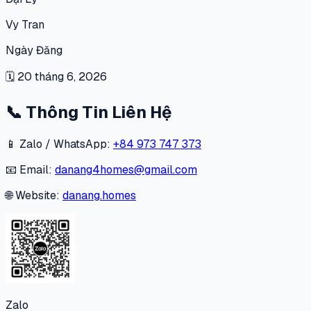
Vy Tran
Ngày Đăng
🗓
20 tháng 6, 2026
📞
Thông Tin Liên Hệ
📱 Zalo / WhatsApp:
+84 973 747 373
📧 Email:
danang4homes@gmail.com
🌐 Website:
danang.homes
Zalo