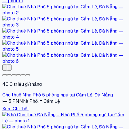
40.0 triệu ₫/tháng
Cho thuê Nhà Phố 5 phòng ngủ tại Cẩm Lệ, Đà Nẵng
🛏
5
PN
Nhà Phố
📍
Cẩm Lệ
Xem Chi Tiết