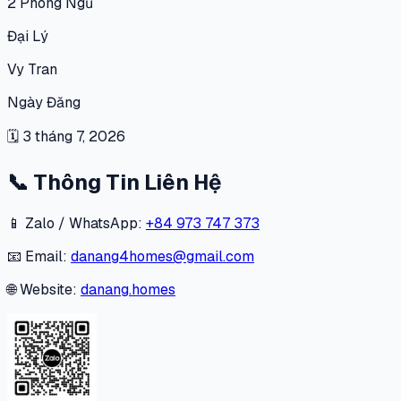
2
Phòng Ngủ
Đại Lý
Vy Tran
Ngày Đăng
🗓
3 tháng 7, 2026
📞
Thông Tin Liên Hệ
📱 Zalo / WhatsApp:
+84 973 747 373
📧 Email:
danang4homes@gmail.com
🌐 Website:
danang.homes