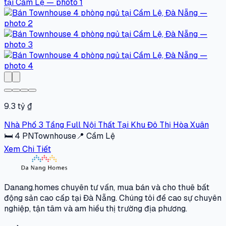
9.3 tỷ ₫
Nhà Phố 3 Tầng Full Nội Thất Tại Khu Đô Thị Hòa Xuân
🛏
4
PN
Townhouse
📍
Cẩm Lệ
Xem Chi Tiết
Danang.homes chuyên tư vấn, mua bán và cho thuê bất
động sản cao cấp tại Đà Nẵng. Chúng tôi đề cao sự chuyên
nghiệp, tận tâm và am hiểu thị trường địa phương.