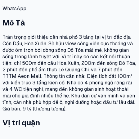
WhatsApp
Mô Tả
Trân trọng giới thiệu căn nhà phố 3 tầng tại vị trí đắc địa
Cồn Dầu, Hòa Xuân. Sở hữu view công viên cực thoáng và
được ôm trọn bởi dòng sông Đô Tỏa mát mẻ, không gian
sống trong lành tuyệt vời. Vị trí này có các kết nối thuận
tiện: chỉ 500m đến cầu Hòa Xuân, 200m đến sông Đô Tỏa,
2 phút đến phố ẩm thực Lê Quảng Chí, và 7 phút đến
TTTM Aeon Mall. Thông tin căn nhà: Diện tích đất 100m²
với kiến trúc 3 tầng kiên cố. Nhà có 4 phòng ngủ rộng rãi
và 4 WC tiện nghi, mang đến không gian sinh hoạt thoải
mái cho gia đình nhiều thế hệ. Khu dân cư văn minh và yên
tĩnh, căn nhà phù hợp để ở, nghỉ dưỡng hoặc đầu tư lâu dài.
Giá bán: 9 tỷ (thương lượng).
Vị trí quận