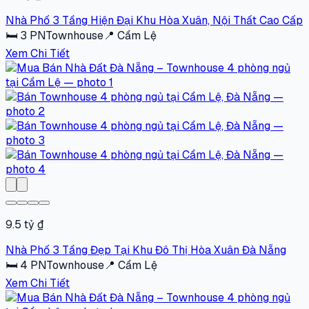
Nhà Phố 3 Tầng Hiện Đại Khu Hòa Xuân, Nội Thất Cao Cấp
🛏
3
PN
Townhouse
📍
Cẩm Lệ
Xem Chi Tiết
9.5 tỷ ₫
Nhà Phố 3 Tầng Đẹp Tại Khu Đô Thị Hòa Xuân Đà Nẵng
🛏
4
PN
Townhouse
📍
Cẩm Lệ
Xem Chi Tiết