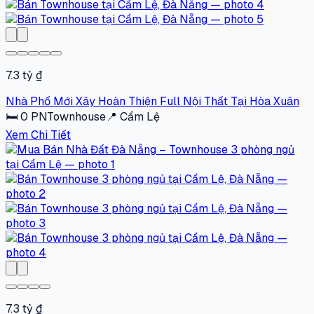
7.3 tỷ ₫
Nhà Phố Mới Xây Hoàn Thiện Full Nội Thất Tại Hòa Xuân
🛏
0
PN
Townhouse
📍
Cẩm Lệ
Xem Chi Tiết
7.3 tỷ ₫