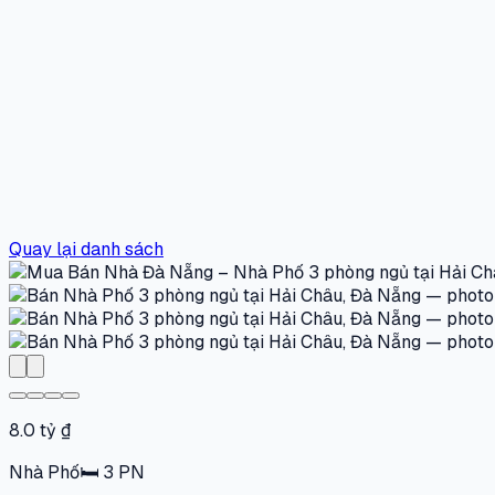
Quay lại danh sách
8.0 tỷ ₫
Nhà Phố
🛏
3
PN