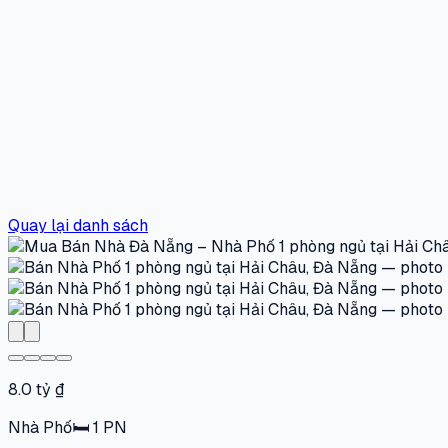
Quay lại danh sách
8.0 tỷ ₫
Nhà Phố
🛏
1
PN