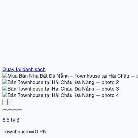
Quay lại danh sách
6.5 tỷ ₫
Townhouse
🛏
0
PN