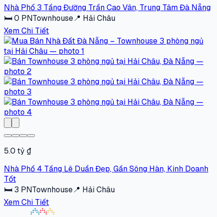
Nhà Phố 3 Tầng Đường Trần Cao Vân, Trung Tâm Đà Nẵng
🛏
0
PN
Townhouse
📍
Hải Châu
Xem Chi Tiết
5.0 tỷ ₫
Nhà Phố 4 Tầng Lê Duẩn Đẹp, Gần Sông Hàn, Kinh Doanh
Tốt
🛏
3
PN
Townhouse
📍
Hải Châu
Xem Chi Tiết