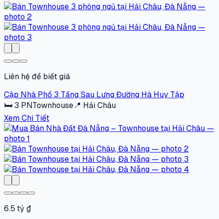
Liên hệ để biết giá
Cặp Nhà Phố 3 Tầng Sau Lưng Đường Hà Huy Tập
🛏
3
PN
Townhouse
📍
Hải Châu
Xem Chi Tiết
6.5 tỷ ₫