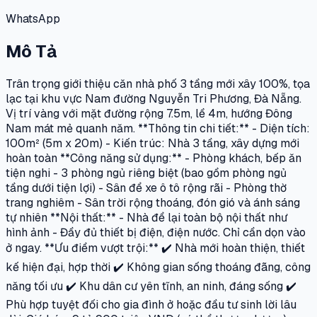
WhatsApp
Mô Tả
Trân trọng giới thiệu căn nhà phố 3 tầng mới xây 100%, tọa
lạc tại khu vực Nam đường Nguyễn Tri Phương, Đà Nẵng.
Vị trí vàng với mặt đường rộng 7.5m, lề 4m, hướng Đông
Nam mát mẻ quanh năm. **Thông tin chi tiết:** - Diện tích:
100m² (5m x 20m) - Kiến trúc: Nhà 3 tầng, xây dựng mới
hoàn toàn **Công năng sử dụng:** - Phòng khách, bếp ăn
tiện nghi - 3 phòng ngủ riêng biệt (bao gồm phòng ngủ
tầng dưới tiện lợi) - Sân để xe ô tô rộng rãi - Phòng thờ
trang nghiêm - Sân trời rộng thoáng, đón gió và ánh sáng
tự nhiên **Nội thất:** - Nhà để lại toàn bộ nội thất như
hình ảnh - Đầy đủ thiết bị điện, điện nước. Chỉ cần dọn vào
ở ngay. **Ưu điểm vượt trội:** ✔️ Nhà mới hoàn thiện, thiết
kế hiện đại, hợp thời ✔️ Không gian sống thoáng đãng, công
năng tối ưu ✔️ Khu dân cư yên tĩnh, an ninh, đáng sống ✔️
Phù hợp tuyệt đối cho gia đình ở hoặc đầu tư sinh lời lâu