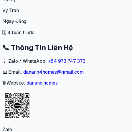
Vy Tran
Ngày Đăng
🗓
4 tuần trước
📞
Thông Tin Liên Hệ
📱 Zalo / WhatsApp:
+84 973 747 373
📧 Email:
danang4homes@gmail.com
🌐 Website:
danang.homes
Zalo