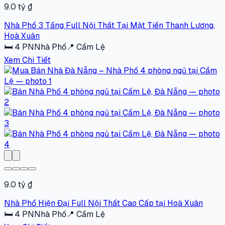
9.0 tỷ ₫
Nhà Phố 3 Tầng Full Nội Thất Tại Mặt Tiền Thanh Lương,
Hoà Xuân
🛏
4
PN
Nhà Phố
📍
Cẩm Lệ
Xem Chi Tiết
9.0 tỷ ₫
Nhà Phố Hiện Đại Full Nội Thất Cao Cấp tại Hoà Xuân
🛏
4
PN
Nhà Phố
📍
Cẩm Lệ