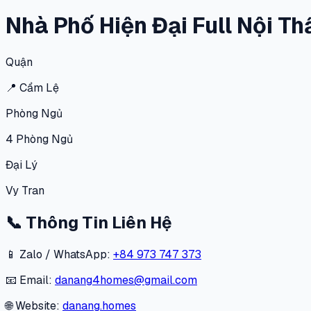
Nhà Phố Hiện Đại Full Nội T
Quận
📍
Cẩm Lệ
Phòng Ngủ
4
Phòng Ngủ
Đại Lý
Vy Tran
📞
Thông Tin Liên Hệ
📱 Zalo / WhatsApp:
+84 973 747 373
📧 Email:
danang4homes@gmail.com
🌐 Website:
danang.homes