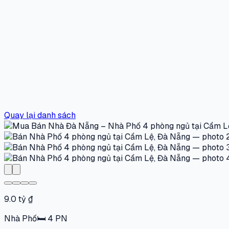
Quay lại danh sách
9.0 tỷ ₫
Nhà Phố
🛏
4
PN