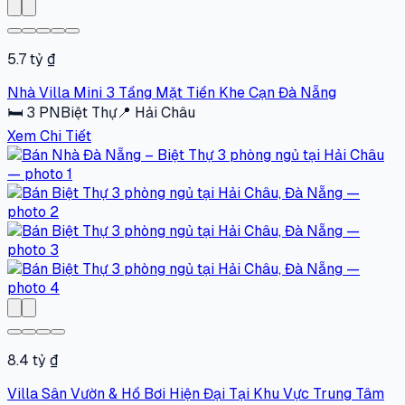
5.7 tỷ ₫
Nhà Villa Mini 3 Tầng Mặt Tiền Khe Cạn Đà Nẵng
🛏
3
PN
Biệt Thự
📍
Hải Châu
Xem Chi Tiết
8.4 tỷ ₫
Villa Sân Vườn & Hồ Bơi Hiện Đại Tại Khu Vực Trung Tâm