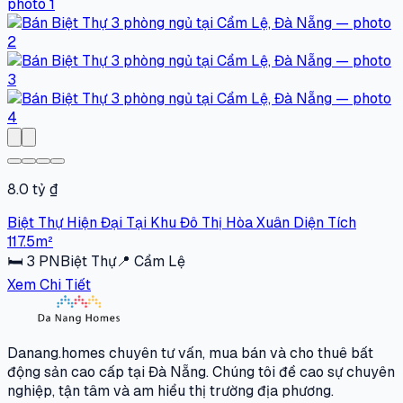
8.0 tỷ ₫
Biệt Thự Hiện Đại Tại Khu Đô Thị Hòa Xuân Diện Tích
117.5m²
🛏
3
PN
Biệt Thự
📍
Cẩm Lệ
Xem Chi Tiết
Danang.homes chuyên tư vấn, mua bán và cho thuê bất
động sản cao cấp tại Đà Nẵng. Chúng tôi đề cao sự chuyên
nghiệp, tận tâm và am hiểu thị trường địa phương.