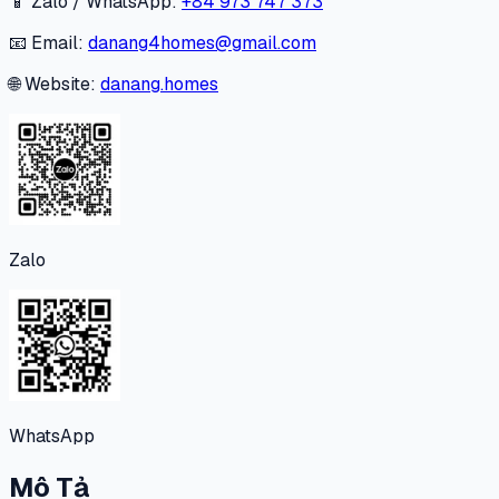
📱 Zalo / WhatsApp:
+84 973 747 373
📧 Email:
danang4homes@gmail.com
🌐 Website:
danang.homes
Zalo
WhatsApp
Mô Tả