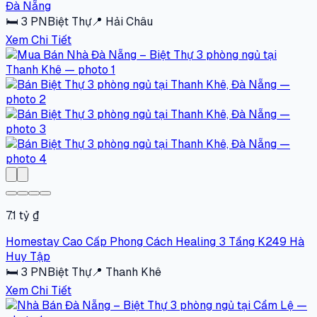
Đà Nẵng
🛏
3
PN
Biệt Thự
📍
Hải Châu
Xem Chi Tiết
7.1 tỷ ₫
Homestay Cao Cấp Phong Cách Healing 3 Tầng K249 Hà
Huy Tập
🛏
3
PN
Biệt Thự
📍
Thanh Khê
Xem Chi Tiết