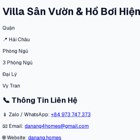
Villa Sân Vườn & Hồ Bơi Hiệ
Quận
📍
Hải Châu
Phòng Ngủ
3
Phòng Ngủ
Đại Lý
Vy Tran
📞
Thông Tin Liên Hệ
📱 Zalo / WhatsApp:
+84 973 747 373
📧 Email:
danang4homes@gmail.com
🌐 Website:
danang.homes