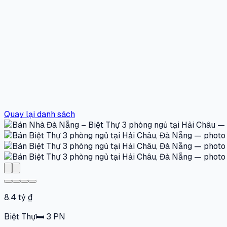
Quay lại danh sách
8.4 tỷ ₫
Biệt Thự
🛏
3
PN