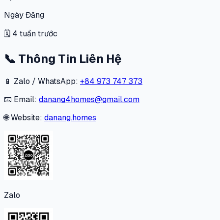
Ngày Đăng
🗓
4 tuần trước
📞
Thông Tin Liên Hệ
📱 Zalo / WhatsApp:
+84 973 747 373
📧 Email:
danang4homes@gmail.com
🌐 Website:
danang.homes
Zalo