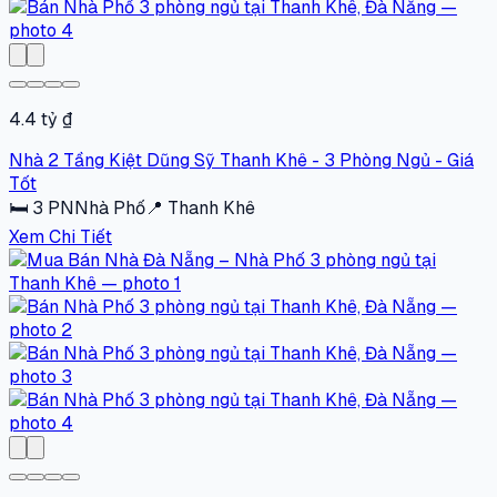
4.4 tỷ ₫
Nhà 2 Tầng Kiệt Dũng Sỹ Thanh Khê - 3 Phòng Ngủ - Giá
Tốt
🛏
3
PN
Nhà Phố
📍
Thanh Khê
Xem Chi Tiết