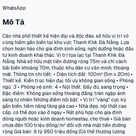
WhatsApp
Mô Tả
Căn nhà phố thiết kế hiện đại và độc đáo, sở hữu vị trí vô
cùng hiếm gần biển tại khu vực Thanh Khê, Đà Nẵng. Lựa
chọn hoàn hảo cho gia đình sinh sống, nghỉ dưỡng hoặc đầu
tư kinh doanh khai thác. Vị trí tọa lạc tại Thanh Khê, Đà
Nẵng. Nhà sở hữu mặt tiền đường rộng 7.5m và chỉ cách
bãi biển khoảng 70m, thuộc khu dân cư văn minh, thoáng
mát. Thông tin chi tiết: • Diện tích đất: 100m² (5m x 20m) •
Thiết kế: Kiến trúc hiện đại, tối ưu không gian sống • Phòng
ngủ: 3 • Phòng vệ sinh: 4 • Nội thất: Đầy đủ, sang trọng •
Đặc điểm: Không gian sống thoáng đãng, tràn ngập ánh
sáng tự nhiên Những điểm nổi bật: • Vị trí "vàng" cực kỳ
gần biển, tiềm năng tăng giá cao • Nhà đẹp, nội thất cao
cấp, có thể dọn vào ở ngay • Rất phù hợp cho gia đình
đông người hoặc kinh doanh homestay, cho thuê • Giá bán
chưa đến 100 triệu đồng/m² đối với nhà mặt tiền đường
rộng Giá bán: 8 tỷ 950 triệu đồng (Có thể thương lượng