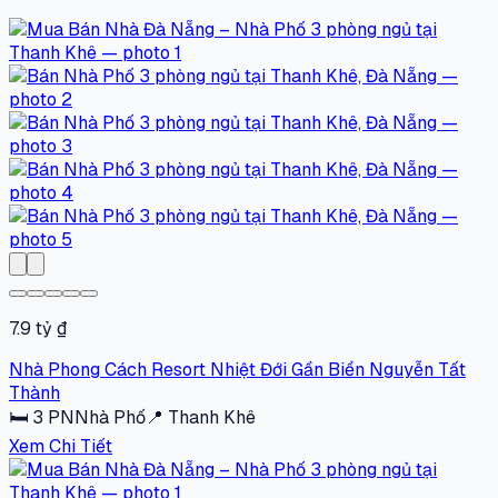
7.9 tỷ ₫
Nhà Phong Cách Resort Nhiệt Đới Gần Biển Nguyễn Tất
Thành
🛏
3
PN
Nhà Phố
📍
Thanh Khê
Xem Chi Tiết