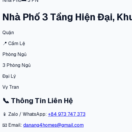
Nhà Phố
🛏
3
PN
Nhà Phố 3 Tầng Hiện Đại, K
Quận
📍
Cẩm Lệ
Phòng Ngủ
3
Phòng Ngủ
Đại Lý
Vy Tran
📞
Thông Tin Liên Hệ
📱 Zalo / WhatsApp:
+84 973 747 373
📧 Email:
danang4homes@gmail.com