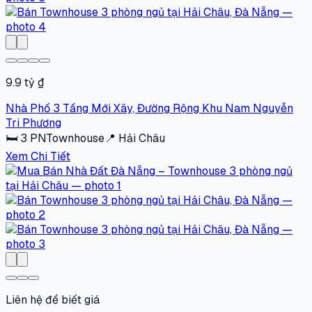
9.9 tỷ ₫
Nhà Phố 3 Tầng Mới Xây, Đường Rộng Khu Nam Nguyễn
Tri Phương
🛏
3
PN
Townhouse
📍
Hải Châu
Xem Chi Tiết
Liên hệ để biết giá