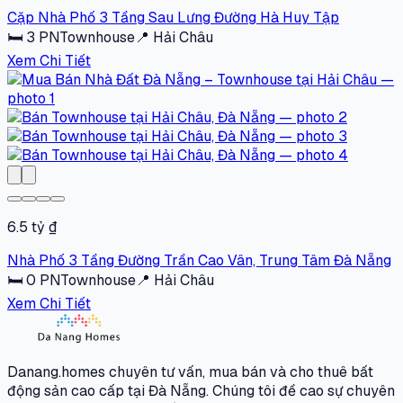
Cặp Nhà Phố 3 Tầng Sau Lưng Đường Hà Huy Tập
🛏
3
PN
Townhouse
📍
Hải Châu
Xem Chi Tiết
6.5 tỷ ₫
Nhà Phố 3 Tầng Đường Trần Cao Vân, Trung Tâm Đà Nẵng
🛏
0
PN
Townhouse
📍
Hải Châu
Xem Chi Tiết
Danang.homes chuyên tư vấn, mua bán và cho thuê bất
động sản cao cấp tại Đà Nẵng. Chúng tôi đề cao sự chuyên