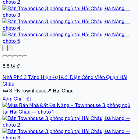
8.8 tỷ ₫
Nhà Phố 3 Tầng Hiện Đại Đối Diện Công Viên Quận Hải
Châu
🛏
3
PN
Townhouse
📍
Hải Châu
Xem Chi Tiết