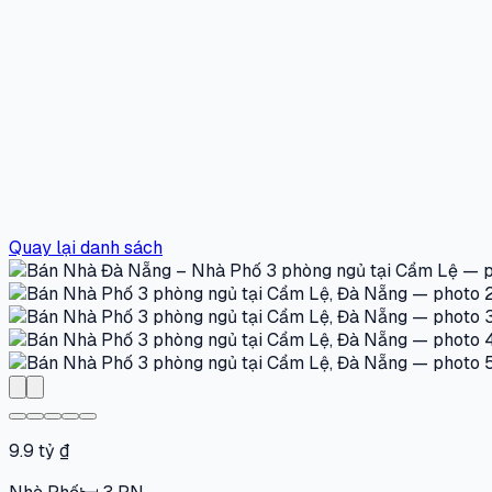
Quay lại danh sách
9.9 tỷ ₫