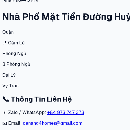
Nhà Phố
🛏
3
PN
Nhà Phố Mặt Tiền Đường Huỳ
Quận
📍
Cẩm Lệ
Phòng Ngủ
3
Phòng Ngủ
Đại Lý
Vy Tran
📞
Thông Tin Liên Hệ
📱 Zalo / WhatsApp:
+84 973 747 373
📧 Email:
danang4homes@gmail.com