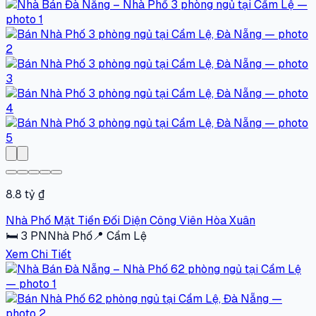
8.8 tỷ ₫
Nhà Phố Mặt Tiền Đối Diện Công Viên Hòa Xuân
🛏
3
PN
Nhà Phố
📍
Cẩm Lệ
Xem Chi Tiết