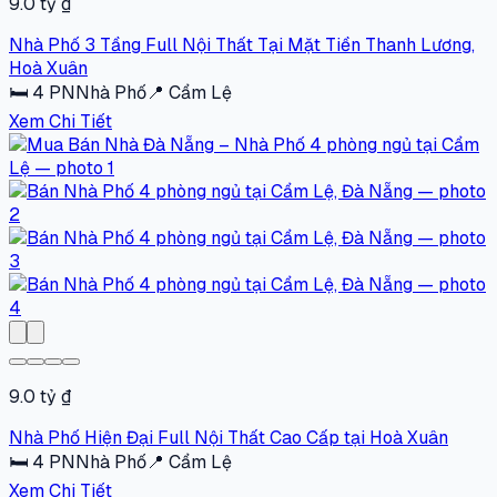
9.0 tỷ ₫
Nhà Phố 3 Tầng Full Nội Thất Tại Mặt Tiền Thanh Lương,
Hoà Xuân
🛏
4
PN
Nhà Phố
📍
Cẩm Lệ
Xem Chi Tiết
9.0 tỷ ₫
Nhà Phố Hiện Đại Full Nội Thất Cao Cấp tại Hoà Xuân
🛏
4
PN
Nhà Phố
📍
Cẩm Lệ
Xem Chi Tiết